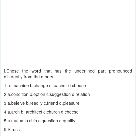
I.Chose the word that has the underlined part pronounced
differently from the others.
1.a. machine b.change c.teacher d.choose
2.a.condition b.option c.suggestion d.relation
3.a.beleive b.readily c.friend d.pleasure
4.a.arch b. architect c.church d.cheese
5.a.mutual b.chip c.question d.quality
II.Stress