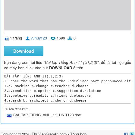
1 trang
vuhuy123
1699
0
Download
Bạn đang xem tài liệu
"Bài tập Tiếng Anh 11 (U1,2,3)"
, để tải tài liệu gốc
về máy bạn click vào nút
DOWNLOAD
ở trên
BÀI TẬP TIẾNG ANH 11(u1,2,3)

I.Chose the word that has the underlined part pronounced diffe
1.a. machine b.change c.teacher d.choose

2.a.condition b.option c.suggestion d.relation

3.a.beleive b.readily c.friend d.pleasure

4.a.arch b. architect c.church d.cheese

5.a.mutual b.chip c.question d.quality

Tài liệu đính kèm:
II.Stress

BAI_TAP_TIENG_ANH_11_UNIT123.doc
1.a.embrace b.hello c.handsome d.idol

2.a.imagine b.complain c.turle d.replace

3.a.acquaintance b.interest c.capable d.sympathy

4.a.video b.special c.easy d.believe

Copyright © 2026
ThuVienGiaoAn.com
- Tổng hợp
III.Transformation
