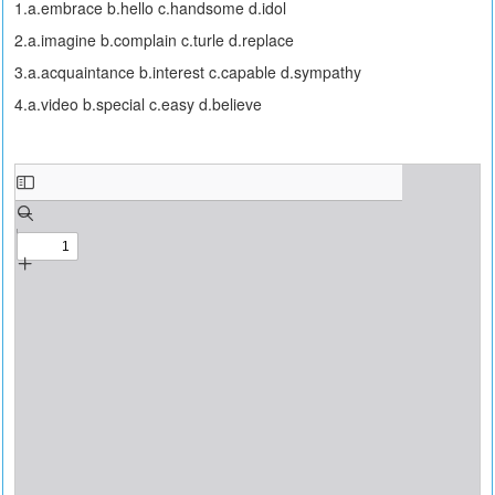
1.a.embrace b.hello c.handsome d.idol
2.a.imagine b.complain c.turle d.replace
3.a.acquaintance b.interest c.capable d.sympathy
4.a.video b.special c.easy d.believe