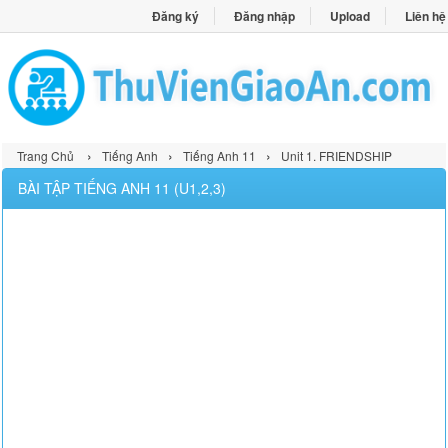
Đăng ký
Đăng nhập
Upload
Liên hệ
›
›
›
Trang Chủ
Tiếng Anh
Tiếng Anh 11
Unit 1. FRIENDSHIP
BÀI TẬP TIẾNG ANH 11 (U1,2,3)