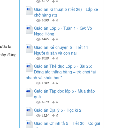
1377
0
Giáo án Kĩ thuật 5 (tiết 26) - Lắp xe
chở hàng (tt)
1090
0
Giáo án Lớp 5 - Tuần 1 - GV: Võ
Ngọc Hồng
1465
0
ước ta.
Giáo án Kể chuyện 5 - Tiết 11 -
Người đi săn và con nai
 bày đúng
2026
0
Giáo án Thể dục Lớp 5 - Bài 25:
Động tác thăng bằng – trò chơi “ai
nhanh và khéo hơn”
1789
0
Giáo án Tập đọc lớp 5 - Mùa thảo
quả
1673
0
Giáo án Địa lý 5 - Học kì 2
1324
0
Giáo án Chính tả 5 - Tiết 30 - Cô gái