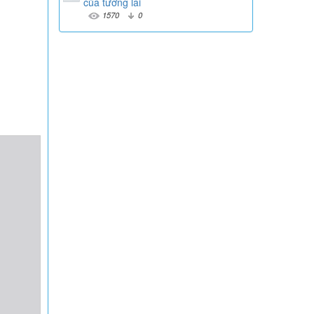
của tương lai
1570
0