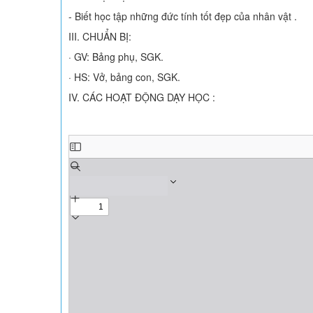
- Biết học tập những đức tính tốt đẹp của nhân vật .
III. CHUẨN BỊ:
· GV: Bảng phụ, SGK.
· HS: Vở, bảng con, SGK.
IV. CÁC HOẠT ĐỘNG DẠY HỌC :