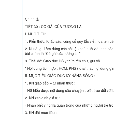
Chính tả
TIẾT 30 : CÔ GÁI CỦA TƯƠNG LAI
I. MỤC TIÊU:
1. Kiến thức: Khắc sâu, củng cố quy tắc viết hoa tên c
2. Kĩ năng: Làm đúng các bài tập chính tả viết hoa cá
bài chính tả “Cô gái của tương lai.”
3. Thái độ: Giáo dục HS ý thức rèn chữ, giữ vở.
* Nội dung tích hợp : HCM, KNS (Khai thác nội dung gin
II. MỤC TIÊU GIÁO DỤC KỸ NĂNG SỐNG :
1. KN giao tiếp – tự nhận thức :
- HS hiểu được nội dung câu chuyện , biết trao đổi với 
2. KN xác định giá trị :
- Nhận biết ý nghĩa quan trọng của những người trẻ tro
3. KN đặt mục tiêu :