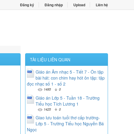
Đăng ký
Đăng nhập
Upload
Liên hệ
TÀI LIỆU LIÊN QUAN
Giáo án Âm nhạc 5 - Tiết 7 - Ôn tập
bài hát: con chim hay hót ôn tập: tập
đọc nhạc số 1 - số 2
1485
0
Giáo án Lớp 5 - Tuần 18 - Trường
Tiểu học Tích Lương 1
1425
0
Giao lưu toán tuổi thơ cấp trường-
Lớp 5 - Trường Tiểu học Nguyễn Bá
Ngọc