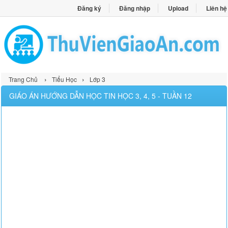
Đăng ký
Đăng nhập
Upload
Liên hệ
›
›
Trang Chủ
Tiểu Học
Lớp 3
GIÁO ÁN HƯỚNG DẪN HỌC TIN HỌC 3, 4, 5 - TUẦN 12