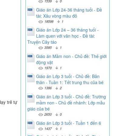
1539
0
Giáo án Lớp 24-36 tháng tuổi - Đề
tài: Xâu vòng màu đỏ
18598
1
Giáo án Lớp 24 – 36 tháng tuổi -
Làm quen với văn học - Đề tài:
Truyện Cây táo
3585
1
Giáo án Mầm non - Chủ đề: Thế giới
động vật
1970
1
Giáo án Lớp 3 tuổi - Chủ đề: Bản
thân - Tuần 1: Tết trung thu của bé
1386
2
Giáo án Lớp 3 tuổi - Chủ đề: Trường
dạy trẻ tự
mầm non - Chủ đề nhánh: Lớp mẫu
giáo của bé
2650
0
Giáo án Lớp 3 tuổi - Tuần 1 đến 6
1437
1