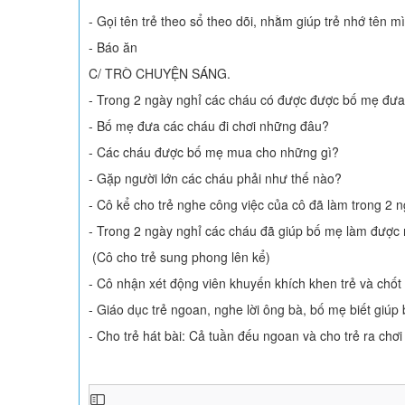
- Gọi tên trẻ theo sổ theo dõi, nhằm giúp trẻ nhớ tên m
- Báo ăn
C/ TRÒ CHUYỆN SÁNG.
- Trong 2 ngày nghỉ các cháu có được được bố mẹ đưa
- Bố mẹ đưa các cháu đi chơi những đâu?
- Các cháu được bố mẹ mua cho những gì?
- Gặp người lớn các cháu phải như thế nào?
- Cô kể cho trẻ nghe công việc của cô đã làm trong 2 
- Trong 2 ngày nghỉ các cháu đã giúp bố mẹ làm được 
(Cô cho trẻ sung phong lên kể)
- Cô nhận xét động viên khuyến khích khen trẻ và chốt lạ
- Giáo dục trẻ ngoan, nghe lời ông bà, bố mẹ biết giú
- Cho trẻ hát bài: Cả tuần đếu ngoan và cho trẻ ra chơi 