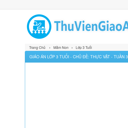
›
›
Trang Chủ
Mầm Non
Lớp 3 Tuổi
GIÁO ÁN LỚP 3 TUỔI - CHỦ ĐỀ: THỰC VẬT - TUẦN