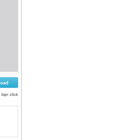
load
y bạn click