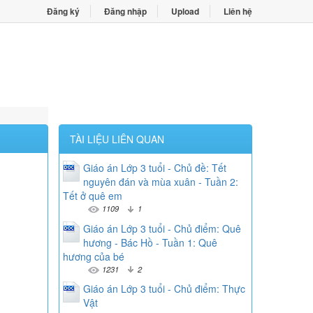
Đăng ký
Đăng nhập
Upload
Liên hệ
TÀI LIỆU LIÊN QUAN
Giáo án Lớp 3 tuổi - Chủ đề: Tết
nguyên đán và mùa xuân - Tuần 2:
Tết ở quê em
1109
1
Giáo án Lớp 3 tuổi - Chủ điểm: Quê
hương - Bác Hồ - Tuần 1: Quê
hương của bé
1231
2
Giáo án Lớp 3 tuổi - Chủ điểm: Thực
Vật