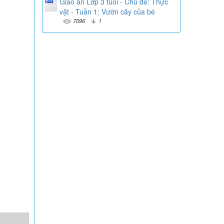
Giáo án Lớp 3 tuổi - Chủ đề: Thực
vật - Tuần 1: Vườn cây của bé
7096
1