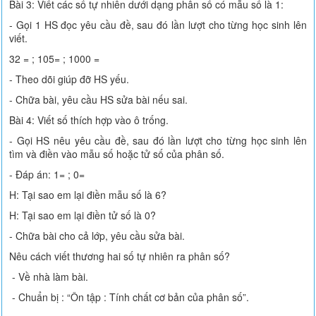
Bài 3: Viết các số tự nhiên dưới dạng phân số có mẫu số là 1:
- Gọi 1 HS đọc yêu cầu đề, sau đó lần lượt cho từng học sinh lên
viết.
32 = ; 105= ; 1000 =
- Theo dõi giúp đỡ HS yếu.
- Chữa bài, yêu cầu HS sửa bài nếu sai.
Bài 4: Viết số thích hợp vào ô trống.
- Gọi HS nêu yêu cầu đề, sau đó lần lượt cho từng học sinh lên
tìm và điền vào mẫu số hoặc tử số của phân số.
- Đáp án: 1= ; 0=
H: Tại sao em lại điền mẫu số là 6?
H: Tại sao em lại điền tử số là 0?
- Chữa bài cho cả lớp, yêu cầu sửa bài.
Nêu cách viết thương hai số tự nhiên ra phân số?
- Về nhà làm bài.
- Chuẩn bị : “Ôn tập : Tính chất cơ bản của phân số”.