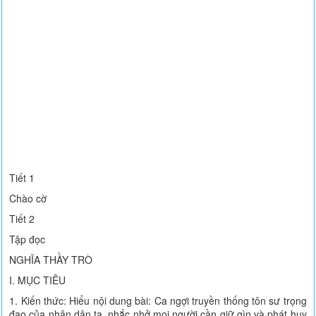
Tiết 1
Chào cờ
Tiết 2
Tập đọc
NGHĨA THẦY TRÒ
I. MỤC TIÊU
1. Kiến thức: Hiểu nội dung bài: Ca ngợi truyền thống tôn sư trọng
đạo của nhân dân ta, nhắc nhở mọi người cần giữ gìn và phát huy