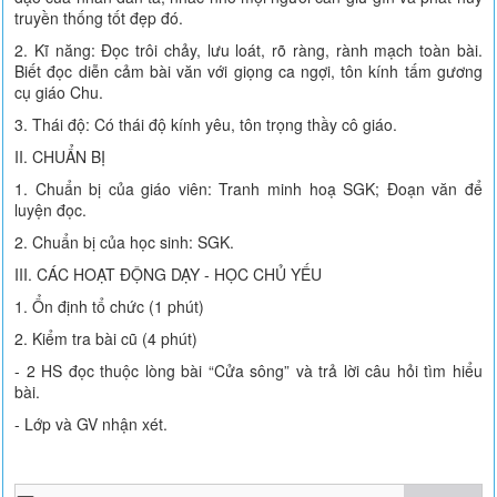
truyền thống tốt đẹp đó.
2. Kĩ năng: Đọc trôi chảy, lưu loát, rõ ràng, rành mạch toàn bài.
Biết đọc diễn cảm bài văn với giọng ca ngợi, tôn kính tấm gương
cụ giáo Chu.
3. Thái độ: Có thái độ kính yêu, tôn trọng thầy cô giáo.
II. CHUẨN BỊ
1. Chuẩn bị của giáo viên: Tranh minh hoạ SGK; Đoạn văn để
luyện đọc.
2. Chuẩn bị của học sinh: SGK.
III. CÁC HOẠT ĐỘNG DẠY - HỌC CHỦ YẾU
1. Ổn định tổ chức (1 phút)
2. Kiểm tra bài cũ (4 phút)
- 2 HS đọc thuộc lòng bài “Cửa sông” và trả lời câu hỏi tìm hiểu
bài.
- Lớp và GV nhận xét.