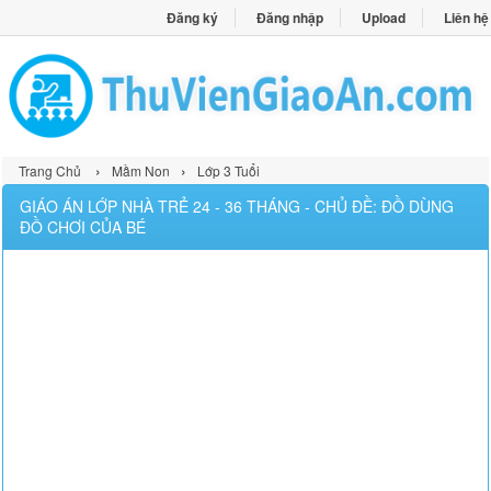
Đăng ký
Đăng nhập
Upload
Liên hệ
›
›
Trang Chủ
Mầm Non
Lớp 3 Tuổi
GIÁO ÁN LỚP NHÀ TRẺ 24 - 36 THÁNG - CHỦ ĐỀ: ĐỒ DÙNG
ĐỒ CHƠI CỦA BÉ