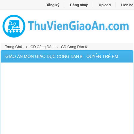
Đăng ký
Đăng nhập
Upload
Liên hệ
›
›
Trang Chủ
GD Công Dân
GD Công Dân 6
GIÁO ÁN MÔN GIÁO DỤC CÔNG DÂN 6 - QUYỀN TRẺ EM