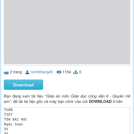
2 trang
minhkhang45
1154
0
Download
Bạn đang xem tài liệu
"Giáo án môn Giáo dục công dân 6 - Quyền trẻ
em"
, để tải tài liệu gốc về máy bạn click vào nút
DOWNLOAD
ở trên
TUẦN

TIẾT

TÊN BÀI HỌC

Ngày Soạn

35

35
