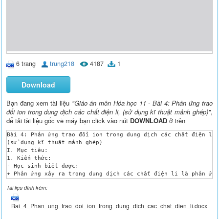
6 trang
trung218
4187
1
Download
Bạn đang xem tài liệu
"Giáo án môn Hóa học 11 - Bài 4: Phản ứng trao
đổi ion trong dung dịch các chất điện li, (sử dụng kĩ thuật mảnh ghép)"
,
để tải tài liệu gốc về máy bạn click vào nút
DOWNLOAD
ở trên
Bài 4: Phản ứng trao đổi ion trong dung dịch các chất điện li.
(sử dụng kĩ thuật mảnh ghép)

I. Mục tiêu:

1. Kiến thức:

- Học sinh biết được:

+ Phản ứng xảy ra trong dung dịch các chất điện li là phản ứng
+ Điều kiện để xảy ra phản ứng trao đổi ion trong dung dịch cá
Tài liệu đính kèm:
Chất kết tủa

Chất khí

Chất điện li yếu

Bai_4_Phan_ung_trao_doi_ion_trong_dung_dich_cac_chat_dien_li.docx
- Học sinh giải thích được:
