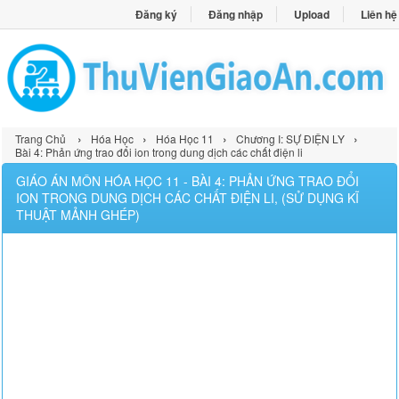
Đăng ký
Đăng nhập
Upload
Liên hệ
›
›
›
›
Trang Chủ
Hóa Học
Hóa Học 11
Chương I: SỰ ĐIỆN LY
Bài 4: Phản ứng trao đổi ion trong dung dịch các chất điện li
GIÁO ÁN MÔN HÓA HỌC 11 - BÀI 4: PHẢN ỨNG TRAO ĐỔI
ION TRONG DUNG DỊCH CÁC CHẤT ĐIỆN LI, (SỬ DỤNG KĨ
THUẬT MẢNH GHÉP)