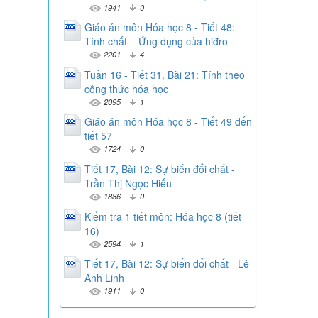
1941
0
Giáo án môn Hóa học 8 - Tiết 48:
Tính chất – Ứng dụng của hiđro
2201
4
Tuần 16 - Tiết 31, Bài 21: Tính theo
công thức hóa học
2095
1
Giáo án môn Hóa học 8 - Tiết 49 đến
tiết 57
1724
0
Tiết 17, Bài 12: Sự biến đổi chất -
Trần Thị Ngọc Hiếu
1886
0
Kiểm tra 1 tiết môn: Hóa học 8 (tiết
16)
2594
1
Tiết 17, Bài 12: Sự biến đổi chất - Lê
Anh Linh
1911
0