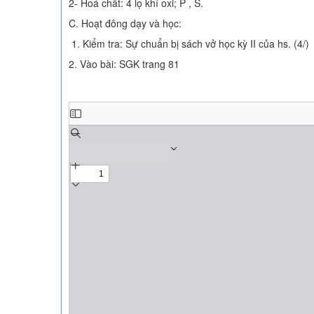
2- Hoá chất: 4 lọ khí oxi; P , S.
C. Hoạt đông dạy và học:
1. Kiểm tra: Sự chuẩn bị sách vở học kỳ II của hs. (4/)
2. Vào bài: SGK trang 81