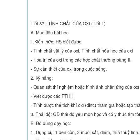
Tiết 37 : TÍNH CHẤT CỦA OXI (Tiết 1)
A. Mục tiêu bài học:
1.Kiến thức: HS biết được:
- Tính chất vật lý của oxi, Tính chất hóa học của oxi
- Hóa trị của oxi trong các hợp chất thường bằng II.
- Sự cần thiết của oxi trong cuộc sống.
2. Kỹ năng:
- Quan sát thí nghiệm hoặc hình ảnh phản ứng của oxi v
- Viết được các PTHH.
- Tính được thể tích khí oxi (đktc) tham gia hoặc tạo t
3. Thái độ: GD thái độ yêu môn học và có ý thức tìm t
B. Đồ dùng dạy học:
1- Dụng cụ: 1 đèn cồn, 2 muôi sắt, diêm, thìa thuỷ tinh.