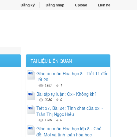
Đăng ký
Đăng nhập
Upload
Liên hệ
TÀI LIỆU LIÊN QUAN
Giáo án môn Hóa học 8 - Tiết 11 đến
tiết 20
1987
1
Bài tập tự luận: Oxi- Không khí
2030
0
Tiết 37, Bài 24: Tính chất của oxi -
Trần Thị Ngọc Hiếu
1789
0
Giáo án môn Hóa học lớp 8 - Chủ
đề: Mol và tính toán hóa học