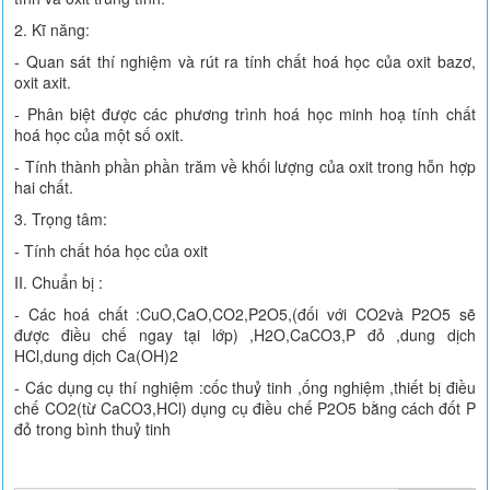
2. Kĩ năng:
- Quan sát thí nghiệm và rút ra tính chất hoá học của oxit bazơ,
oxit axit.
- Phân biệt được các phương trình hoá học minh hoạ tính chất
hoá học của một số oxit.
- Tính thành phần phần trăm về khối lượng của oxit trong hỗn hợp
hai chất.
3. Trọng tâm:
- Tính chất hóa học của oxit
II. Chuẩn bị :
- Các hoá chất :CuO,CaO,CO2,P2O5,(đối với CO2và P2O5 sẽ
được điều chế ngay tại lớp) ,H2O,CaCO3,P đỏ ,dung dịch
HCl,dung dịch Ca(OH)2
- Các dụng cụ thí nghiệm :cốc thuỷ tinh ,ống nghiệm ,thiết bị điều
chế CO2(từ CaCO3,HCl) dụng cụ điều chế P2O5 bằng cách đốt P
đỏ trong bình thuỷ tinh