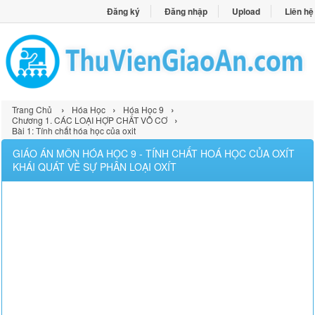
Đăng ký
Đăng nhập
Upload
Liên hệ
›
›
›
Trang Chủ
Hóa Học
Hóa Học 9
›
Chương 1. CÁC LOẠI HỢP CHẤT VÔ CƠ
Bài 1: Tính chất hóa học của oxit
GIÁO ÁN MÔN HÓA HỌC 9 - TÍNH CHẤT HOÁ HỌC CỦA OXÍT
KHÁI QUÁT VỀ SỰ PHÂN LOẠI OXÍT