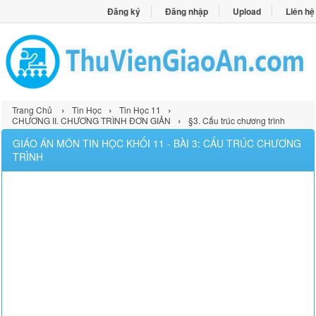
Đăng ký
Đăng nhập
Upload
Liên hệ
›
›
›
Trang Chủ
Tin Học
Tin Học 11
›
CHƯƠNG II. CHƯƠNG TRÌNH ĐƠN GIẢN
§3. Cấu trúc chương trình
GIÁO ÁN MÔN TIN HỌC KHỐI 11 - BÀI 3: CẤU TRÚC CHƯƠNG
TRÌNH