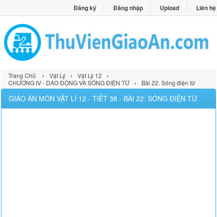
Đăng ký
Đăng nhập
Upload
Liên hệ
›
›
›
Trang Chủ
Vật Lý
Vật Lý 12
›
CHƯƠNG IV - DAO ĐỘNG VÀ SÓNG ĐIỆN TỪ
Bài 22. Sóng điện từ
GIÁO ÁN MÔN VẬT LÍ 12 - TIẾT 38 - BÀI 22: SÓNG ĐIỆN TỪ