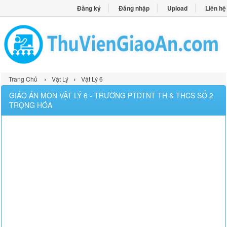
Đăng ký
Đăng nhập
Upload
Liên hệ
›
›
Trang Chủ
Vật Lý
Vật Lý 6
GIÁO ÁN MÔN VẬT LÝ 6 - TRƯỜNG PTDTNT TH & THCS SỐ 2
TRỌNG HÓA