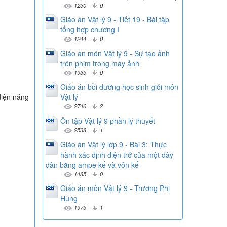
1230
0
Giáo án Vật lý 9 - Tiết 19 - Bài tập
tổng hợp chương I
1244
0
Giáo án môn Vật lý 9 - Sự tạo ảnh
trên phim trong máy ảnh
1935
0
Giáo án bồi dưỡng học sinh giỏi môn
điện năng
Vật lý
2746
2
Ôn tập Vật lý 9 phần lý thuyết
2538
1
Giáo án Vật lý lớp 9 - Bài 3: Thực
hành xác định điện trở của một dây
dân bằng ampe kế và vôn kế
1485
0
Giáo án môn Vật lý 9 - Trương Phi
Hùng
1975
1