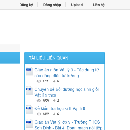
Đăng ký
Đăng nhập
Upload
Liên hệ
TÀI LIỆU LIÊN QUAN
Giáo án môn Vật lý 9 - Tác dụng từ
của dòng điên từ trường
1793
0
Chuyên đề Bồi dưỡng học sinh giỏi
Vật lí 9 thcs
1951
2
Đề kiểm tra học kì II Vật lí 9
1358
0
Giáo án Vật lý lớp 9 - Trường THCS
Sơn Định - Bài 4: Đoạn mạch nối tiếp