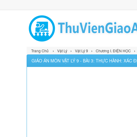
›
›
›
›
Trang Chủ
Vật Lý
Vật Lý 9
Chương I. ĐIỆN HỌC
GIÁO ÁN MÔN VẬT LÝ 9 - BÀI 3: THỰC HÀNH: XÁC