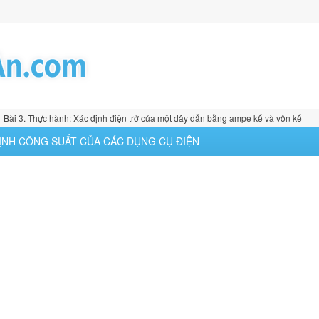
Bài 3. Thực hành: Xác định điện trở của một dây dẫn bằng ampe kế và vôn kế
 ĐỊNH CÔNG SUẤT CỦA CÁC DỤNG CỤ ĐIỆN