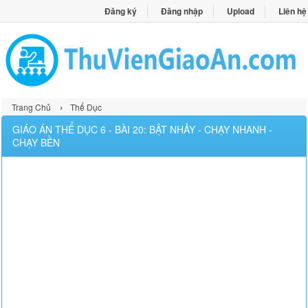
Đăng ký
Đăng nhập
Upload
Liên hệ
›
Trang Chủ
Thể Dục
GIÁO ÁN THỂ DỤC 6 - BÀI 20: BẬT NHẢY - CHẠY NHANH -
CHẠY BỀN