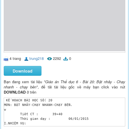
4 trang
trung218
2292
0
Download
Bạn đang xem tài liệu
"Giáo án Thể dục 6 - Bài 20: Bật nhảy - Chạy
nhanh - chạy bền"
, để tải tài liệu gốc về máy bạn click vào nút
DOWNLOAD
ở trên
 KẾ HOẠCH BÀI HỌC SỐ: 20

MƠN: BẬT NHẢY-CHẠY NHANH-CHẠY BỀN.

w

	Tiết CT :	39+40

	Thời gian dạy : 	06/01/2015

I.NHIỆM VỤ:

	1. Bật nhảy: Ôn động tác đá lăng trước, trước-sau, ngang.
