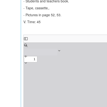
- Students and teachers book.
- Tape, cassette,.
- Pictures in page 52, 53.
V. Time: 45