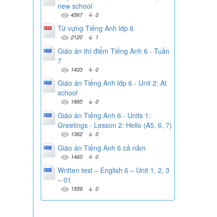
new school
4567
0
Từ vựng Tiếng Anh lớp 6
2120
1
Giáo án thí điểm Tiếng Anh 6 - Tuần
7
1403
0
Giáo án Tiếng Anh lớp 6 - Unit 2: At
school
1885
0
Giáo án Tiếng Anh 6 - Units 1:
Greetings - Lesson 2: Hello (A5, 6, 7)
1362
0
Giáo án Tiếng Anh 6 cả năm
1460
0
Written test – English 6 – Unit 1, 2, 3
– 01
1559
0