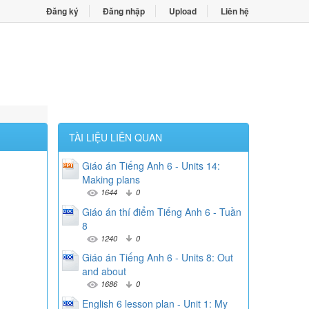
Đăng ký
Đăng nhập
Upload
Liên hệ
TÀI LIỆU LIÊN QUAN
Giáo án Tiếng Anh 6 - Units 14:
Making plans
1644
0
Giáo án thí điểm Tiếng Anh 6 - Tuần
8
1240
0
Giáo án Tiếng Anh 6 - Units 8: Out
and about
1686
0
English 6 lesson plan - Unit 1: My