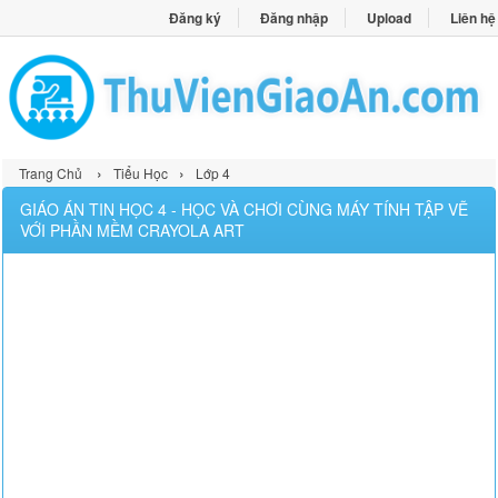
Đăng ký
Đăng nhập
Upload
Liên hệ
›
›
Trang Chủ
Tiểu Học
Lớp 4
GIÁO ÁN TIN HỌC 4 - HỌC VÀ CHƠI CÙNG MÁY TÍNH TẬP VẼ
VỚI PHẦN MỀM CRAYOLA ART