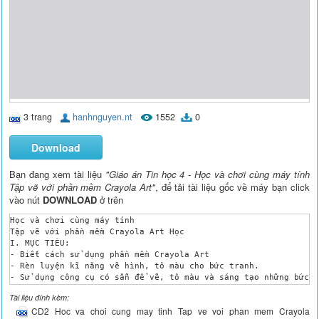
3 trang
hanhnguyen.nt
1552
0
Download
Bạn đang xem tài liệu
"Giáo án Tin học 4 - Học và chơi cùng máy tính
Tập vẽ với phần mềm Crayola Art"
, để tải tài liệu gốc về máy bạn click
vào nút
DOWNLOAD
ở trên
Học và chơi cùng máy tính

Tập vẽ với phần mềm Crayola Art Học

I. MỤC TIÊU:

- Biết cách sử dụng phần mềm Crayola Art

- Rèn luyện kĩ năng vẽ hình, tô màu cho bức tranh.

- Sử dụng công cụ có sẵn để vẽ, tô màu và sáng tạo những bức t
- Thể hiện tính tích cực chủ động sáng tạo trong quá trình học
Tài liệu đính kèm:
II. CHUẨN BỊ:

CD2 Hoc va choi cung may tinh Tap ve voi phan mem Crayola
- Giáo viên: Giáo án, phòng máy, phần mềm Crayola Art.
