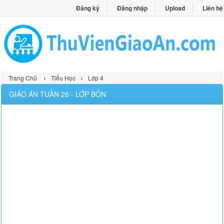
Đăng ký
Đăng nhập
Upload
Liên hệ
›
›
Trang Chủ
Tiểu Học
Lớp 4
GIÁO ÁN TUẦN 26 - LỚP BỐN