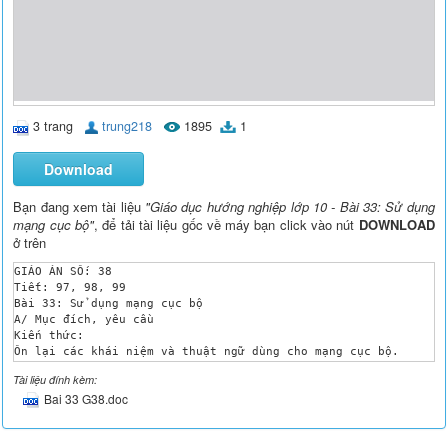
3 trang
trung218
1895
1
Download
Bạn đang xem tài liệu
"Giáo dục hướng nghiệp lớp 10 - Bài 33: Sử dụng
mạng cục bộ"
, để tải tài liệu gốc về máy bạn click vào nút
DOWNLOAD
ở trên
GIÁO ÁN SỐ: 38

Tiết: 97, 98, 99

Bài 33: Sử dụng mạng cục bộ

A/ Mục đích, yêu cầu

Kiến thức:

Ôn lại các khái niệm và thuật ngữ dùng cho mạng cục bộ.

Kĩ năng:

Tài liệu đính kèm:
Sử dụng tài nguyên được chia sẻ trên mạng.

Bai 33 G38.doc
Chia sẻ tài nguyên (tệp, thư mục, tài nguyên).

Làm việc được trong môi trường mạng cục bộ.

B/ Phương tiện dạy học

Tài liệu và sách giáo khoa.
