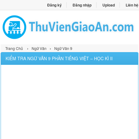
Đăng ký
Đăng nhập
Upload
Liên hệ
›
›
Trang Chủ
Ngữ Văn
Ngữ Văn 9
KIỂM TRA NGỮ VĂN 9 PHẦN TIẾNG VIỆT – HỌC KÌ II