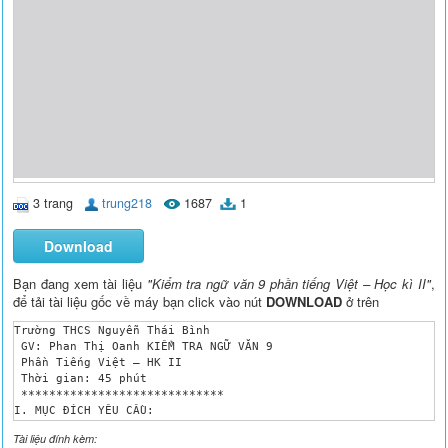
3 trang
trung218
1687
1
Download
Bạn đang xem tài liệu
"Kiểm tra ngữ văn 9 phần tiếng Việt – Học kì II"
,
để tải tài liệu gốc về máy bạn click vào nút
DOWNLOAD
ở trên
Trường THCS Nguyễn Thái Bình 

 GV: Phan Thị Oanh KIỂM TRA NGỮ VĂN 9 

 Phần Tiếng Việt – HK II 

 Thời gian: 45 phút

 ***************************** 

I. MỤC ĐÍCH YÊU CẦU:

1. Kiến thức:

Tài liệu đính kèm:
 - Kiểm tra được những kiến thức đã ôn tập ở phần Tiếng Việt, 