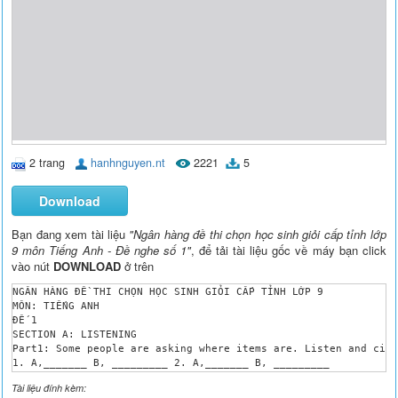
2 trang
hanhnguyen.nt
2221
5
Download
Bạn đang xem tài liệu
"Ngân hàng đề thi chọn học sinh giỏi cấp tỉnh lớp
9 môn Tiếng Anh - Đề nghe số 1"
, để tải tài liệu gốc về máy bạn click
vào nút
DOWNLOAD
ở trên
NGÂN HÀNG ĐỀ THI CHỌN HỌC SINH GIỎI CẤP TỈNH LỚP 9

MÔN: TIẾNG ANH

ĐẾ 1

SECTION A: LISTENING 

Part1: Some people are asking where items are. Listen and circ
1. A,_______ B, _________ 2. A,_______ B, _________ 

3. A,_______ B, _________ 4. A,_______ B, _________

Tài liệu đính kèm:
Part 2: Listen to the interview. Complete the chart. (0.2 x 10