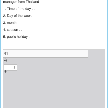
manager from Thailand
1. Time of the day . .
2. Day of the week . .
3. month . .
4. season . .
5. puplic holiday . .