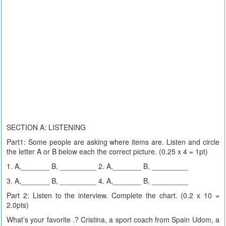
SECTION A: LISTENING
Part1: Some people are asking where items are. Listen and circle
the letter A or B below each the correct picture. (0.25 x 4 = 1pt)
1. A,_______ B, _________ 2. A,_______ B, _________
3. A,_______ B, _________ 4. A,_______ B, _________
Part 2: Listen to the interview. Complete the chart. (0.2 x 10 =
2.0pts)
What’s your favorite .? Cristina, a sport coach from Spain Udom, a