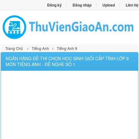
Đăng ký
Đăng nhập
Upload
Liên hệ
›
›
Trang Chủ
Tiếng Anh
Tiếng Anh 9
NGÂN HÀNG ĐỀ THI CHỌN HỌC SINH GIỎI CẤP TỈNH LỚP 9
MÔN TIẾNG ANH - ĐỀ NGHE SỐ 1