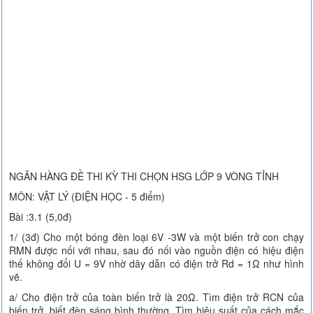
NGÂN HÀNG ĐỀ THI KỲ THI CHỌN HSG LỚP 9 VÒNG TỈNH
MÔN: VẬT LÝ (ĐIỆN HỌC - 5 điểm)
Bài :3.1 (5,0đ)
1/ (3đ) Cho một bóng đèn loại 6V -3W và một biến trở con chạy
RMN được nối với nhau, sau đó nối vào nguồn điện có hiệu điện
thế không đổi U = 9V nhờ dây dẫn có điện trở Rd = 1Ω như hình
vẽ.
a/ Cho điện trở của toàn biến trở là 20Ω. Tìm điện trở RCN của
biến trở, biết đèn sáng bình thường. Tìm hiệu suất của cách mắc