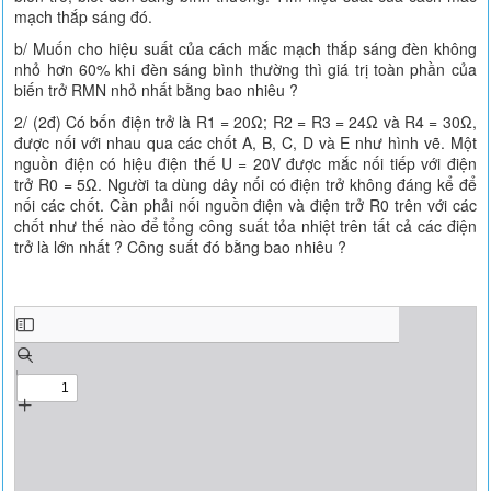
mạch thắp sáng đó.
b/ Muốn cho hiệu suất của cách mắc mạch thắp sáng đèn không
nhỏ hơn 60% khi đèn sáng bình thường thì giá trị toàn phần của
biến trở RMN nhỏ nhất bằng bao nhiêu ?
2/ (2đ) Có bốn điện trở là R1 = 20Ω; R2 = R3 = 24Ω và R4 = 30Ω,
được nối với nhau qua các chốt A, B, C, D và E như hình vẽ. Một
nguồn điện có hiệu điện thế U = 20V được mắc nối tiếp với điện
trở R0 = 5Ω. Người ta dùng dây nối có điện trở không đáng kể để
nối các chốt. Cần phải nối nguồn điện và điện trở R0 trên với các
chốt như thế nào để tổng công suất tỏa nhiệt trên tất cả các điện
trở là lớn nhất ? Công suất đó bằng bao nhiêu ?