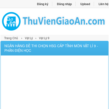
Đăng ký
Đăng nhập
Upload
Liên hệ
›
›
Trang Chủ
Vật Lý
Vật Lý 9
NGÂN HÀNG ĐỀ THI CHỌN HSG CẤP TỈNH MÔN VẬT LÍ 9 -
PHẦN ĐIỆN HỌC