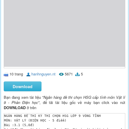
10 trang
hanhnguyen.nt
5671
5
Download
Bạn đang xem tài liệu
"Ngân hàng đề thi chọn HSG cấp tỉnh môn Vật lí
9 - Phần Điện học"
, để tải tài liệu gốc về máy bạn click vào nút
DOWNLOAD
ở trên
NGÂN HÀNG ĐỀ THI KỲ THI CHỌN HSG LỚP 9 VÒNG TỈNH 

MÔN: VẬT LÝ (ĐIỆN HỌC - 5 điểm)

Bài :3.1 (5,0đ)
