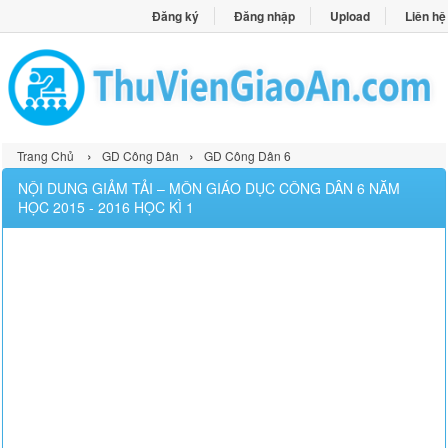
Đăng ký
Đăng nhập
Upload
Liên hệ
›
›
Trang Chủ
GD Công Dân
GD Công Dân 6
NỘI DUNG GIẢM TẢI – MÔN GIÁO DỤC CÔNG DÂN 6 NĂM
HỌC 2015 - 2016 HỌC KÌ 1