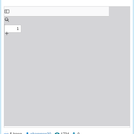
5 trang
phammen30
1734
0