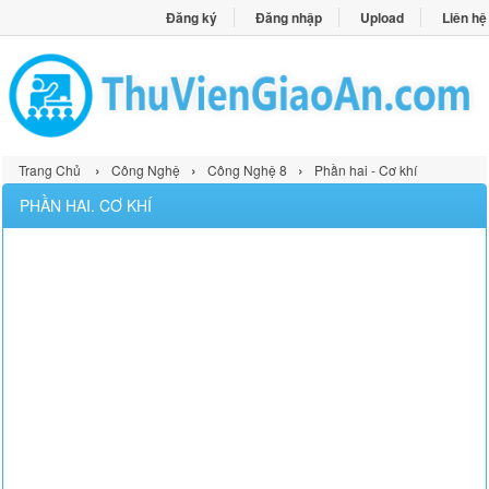
Đăng ký
Đăng nhập
Upload
Liên hệ
›
›
›
Trang Chủ
Công Nghệ
Công Nghệ 8
Phần hai - Cơ khí
PHẦN HAI. CƠ KHÍ