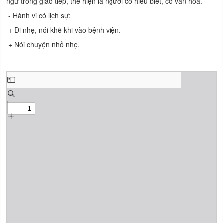
ngữ trong giao tiếp, thể hiện là người có hiểu biết, có văn hóa.
- Hành vi có lịch sự:
+ Đi nhẹ, nói khẽ khi vào bệnh viện.
+ Nói chuyện nhỏ nhẹ.