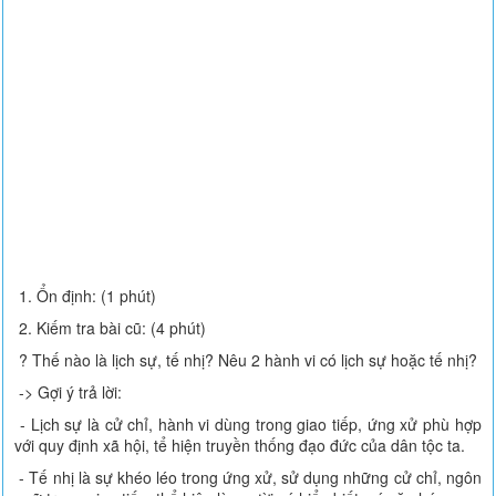
1. Ổn định: (1 phút)
2. Kiếm tra bài cũ: (4 phút)
? Thế nào là lịch sự, tế nhị? Nêu 2 hành vi có lịch sự hoặc tế nhị?
-> Gợi ý trả lời:
- Lịch sự là cử chỉ, hành vi dùng trong giao tiếp, ứng xử phù hợp
với quy định xã hội, tể hiện truyền thống đạo đức của dân tộc ta.
- Tế nhị là sự khéo léo trong ứng xử, sử dụng những cử chỉ, ngôn