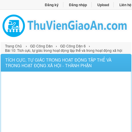
Đăng ký
Đăng nhập
Upload
Liên hệ
›
›
›
Trang Chủ
GD Công Dân
GD Công Dân 6
Bài 10: Tích cực, tự giác trong hoạt động tập thể và trong hoạt động xã hội
TÍCH CỰC, TỰ GIÁC TRONG HOẠT ĐỘNG TẬP THỂ VÀ
TRONG HOẠT ĐỘNG XÃ HỘI - THÀNH PHẬN