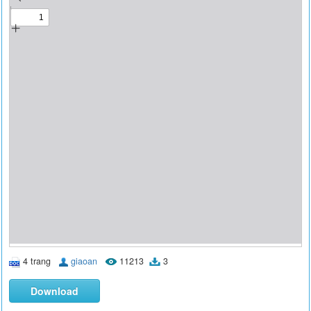
4 trang
giaoan
11213
3
Download