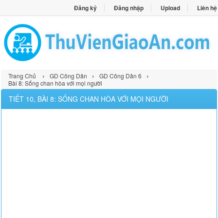
Đăng ký
Đăng nhập
Upload
Liên hệ
›
›
›
Trang Chủ
GD Công Dân
GD Công Dân 6
Bài 8: Sống chan hòa với mọi người
TIẾT 10, BÀI 8: SỐNG CHAN HÒA VỚI MỌI NGƯỜI