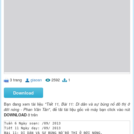
3 trang
giaoan
2592
1
Download
Bạn đang xem tài liệu
"Tiết 11, Bài 11: Di dân và sự bùng nổ đô thị ở
đới nóng - Phan Văn Tân"
, để tải tài liệu gốc về máy bạn click vào nút
DOWNLOAD
ở trên
Tuần 6 Ngày soạn: /09/ 2013 

Tiết 11 Ngày dạy: /09/ 2013

Bài 11: DI DÂN VÀ SỰ BÙNG NỔ ĐÔ THỊ Ở ĐỚI NÓNG.
