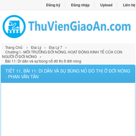
Đăng ký
Đăng nhập
Upload
Liên hệ
›
›
›
Trang Chủ
Địa Lý
Địa Lý 7
Chương I - MÔI TRƯỜNG ĐỚI NÓNG, HOẠT ĐỘNG KINH TẾ CỦA CON
›
NGƯỜI Ở ĐỚI NÓNG
Bài 11: Di dân và sự bùng nổ đô thị ở đới nóng
TIẾT 11, BÀI 11: DI DÂN VÀ SỰ BÙNG NỔ ĐÔ THỊ Ở ĐỚI NÓNG
- PHAN VĂN TÂN