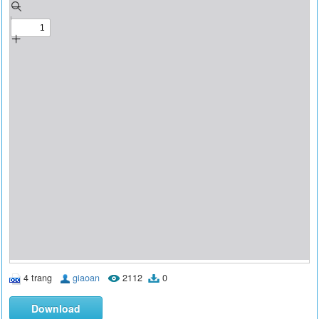
4 trang
giaoan
2112
0
Download