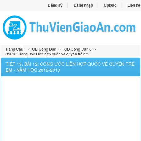
Đăng ký
Đăng nhập
Upload
Liên hệ
›
›
›
Trang Chủ
GD Công Dân
GD Công Dân 6
Bài 12: Công ước Liên hợp quốc về quyền trẻ em
TIẾT 19, BÀI 12: CÔNG ƯỚC LIÊN HỢP QUỐC VỀ QUYỀN TRẺ
EM - NĂM HỌC 2012-2013