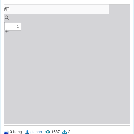
3 trang
giaoan
1687
2