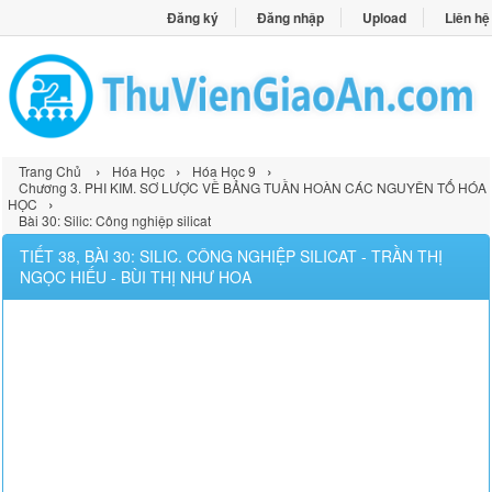
Đăng ký
Đăng nhập
Upload
Liên hệ
›
›
›
Trang Chủ
Hóa Học
Hóa Học 9
Chương 3. PHI KIM. SƠ LƯỢC VỀ BẢNG TUẦN HOÀN CÁC NGUYÊN TỐ HÓA
›
HỌC
Bài 30: Silic: Công nghiệp silicat
TIẾT 38, BÀI 30: SILIC. CÔNG NGHIỆP SILICAT - TRẦN THỊ
NGỌC HIẾU - BÙI THỊ NHƯ HOA