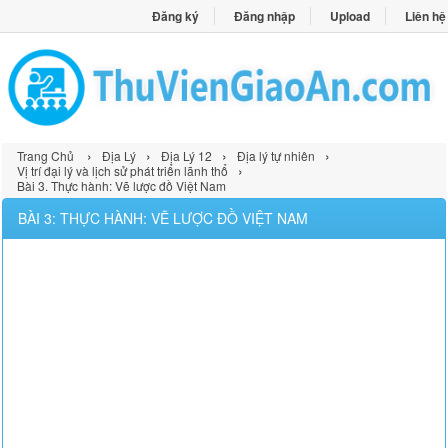
Đăng ký
Đăng nhập
Upload
Liên hệ
›
›
›
›
Trang Chủ
Địa Lý
Địa Lý 12
Địa lý tự nhiên
›
Vị trí đại lý và lịch sử phát triển lãnh thổ
Bài 3. Thực hành: Vẽ lược đồ Việt Nam
BÀI 3: THỰC HÀNH: VẼ LƯỢC ĐỒ VIỆT NAM