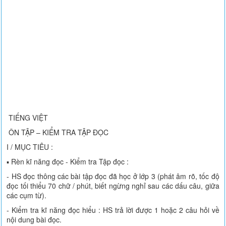
TIẾNG VIỆT
ÔN TẬP – KIỂM TRA TẬP ĐỌC
I / MỤC TIÊU :
▪ Rèn kĩ năng đọc - Kiểm tra Tập đọc :
- HS đọc thông các bài tập đọc đã học ở lớp 3 (phát âm rõ, tốc độ
đọc tối thiểu 70 chữ / phút, biết ngừng nghỉ sau các dấu câu, giữa
các cụm từ).
- Kiểm tra kĩ năng đọc hiểu : HS trả lời được 1 hoặc 2 câu hỏi về
nội dung bài đọc.