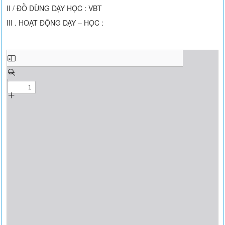
II / ĐỒ DÙNG DẠY HỌC : VBT
III . HOẠT ĐỘNG DẠY – HỌC :