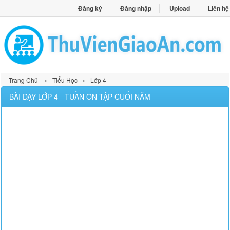
Đăng ký
Đăng nhập
Upload
Liên hệ
›
›
Trang Chủ
Tiểu Học
Lớp 4
BÀI DẠY LỚP 4 - TUẦN ÔN TẬP CUỐI NĂM