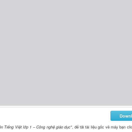
Down
ôn Tiếng Việt lớp 1 – Công nghệ giáo dục"
, để tải tài liệu gốc về máy bạn cl