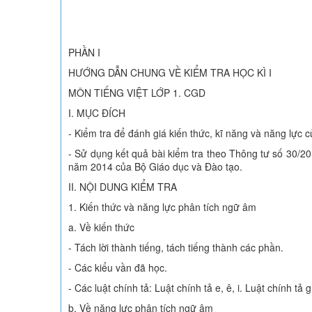
PHẦN I
HƯỚNG DẪN CHUNG VỀ KIỂM TRA HỌC KÌ I
MÔN TIẾNG VIỆT LỚP 1. CGD
I. MỤC ĐÍCH
- Kiểm tra để đánh giá kiến thức, kĩ năng và năng lực 
- Sử dụng kết quả bài kiểm tra theo Thông tư số 30/2
năm 2014 của Bộ Giáo dục và Đào tạo.
II. NỘI DUNG KIỂM TRA
1. Kiến thức và năng lực phân tích ngữ âm
a. Về kiến thức
- Tách lời thành tiếng, tách tiếng thành các phần.
- Các kiểu vần đã học.
- Các luật chính tả: Luật chính tả e, ê, i. Luật chính tả
b. Về năng lực phân tích ngữ âm