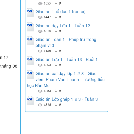
1535
0
Giáo án Thể dục 1 trọn bộ
1447
0
Giáo án dạy Lớp 1 - Tuần 12
1378
0
Giáo án Toán 1 - Phép trừ trong
phạm vi 3
1135
0
ần 17.
Giáo án Lớp 1 - Tuần 13 - Buổi 1
1294
0
 tháng 08
Giáo án bài dạy lớp 1-2-3 - Giáo
viên: Phạm Văn Thành - Trường tiểu
học Bản Mo
1254
0
Giáo án Lớp ghép 1 & 3 - Tuần 3
1318
0