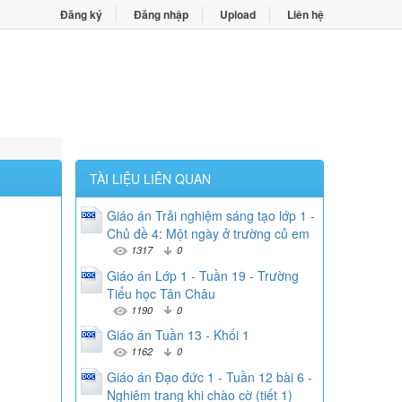
Đăng ký
Đăng nhập
Upload
Liên hệ
TÀI LIỆU LIÊN QUAN
Giáo án Trải nghiệm sáng tạo lớp 1 -
Chủ đề 4: Một ngày ở trường củ em
1317
0
Giáo án Lớp 1 - Tuần 19 - Trường
Tiểu học Tân Châu
1190
0
Giáo án Tuần 13 - Khối 1
1162
0
Giáo án Đạo đức 1 - Tuần 12 bài 6 -
Nghiêm trang khi chào cờ (tiết 1)