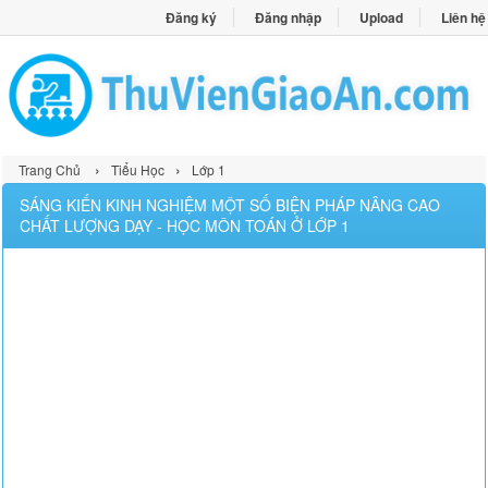
Đăng ký
Đăng nhập
Upload
Liên hệ
›
›
Trang Chủ
Tiểu Học
Lớp 1
SÁNG KIẾN KINH NGHIỆM MỘT SỐ BIỆN PHÁP NÂNG CAO
CHẤT LƯỢNG DẠY - HỌC MÔN TOÁN Ở LỚP 1