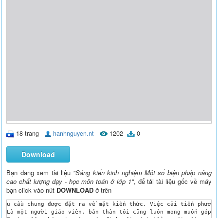
18 trang
hanhnguyen.nt
1202
0
Download
Bạn đang xem tài liệu
"Sáng kiến kinh nghiệm Một số biện pháp nâng
cao chất lượng dạy - học môn toán ở lớp 1"
, để tải tài liệu gốc về máy
bạn click vào nút
DOWNLOAD
ở trên
u cầu chung được đặt ra về mặt kiến thức. Việc cải tiến phương pháp dạy - học càng đặc biệt cần thiết trong giai đoạn hiện nay, khi mà bậc tiểu học vừa hoàn thành xong việc triển khai chương trình sách giáo khoa mới và đang cần rất nhiều những đóng góp mang tính thực tiễn từ phía giáo viên trực tiếp đứng lớp để nội dung và phương pháp dạy – học theo chương trình mới được hoàn thiện ở mức cao nhất. 
Là một người giáo viên, bản thân tôi cũng luôn mong muốn góp những kinh nghiệm nhỏ bé của mình vào cái Đại dương mênh mông kiến thức về phương pháp dạy – học của nền giáo dục nước nhà. Trong phạm vi nhỏ hẹp của đề tài này, tôi muốn đưa ra để trao đổi với các đồng nghiệp một số kinh nghiệm về cải tiến phương pháp dạy học môn Toán ở lớp Một nhằm nâng cao chất lượng dạy học ở môn học này.
Trước hết, chúng ta cùng xác định một cách tổng quát về mục tiêu dạy – học môn Toán ở lớp Một.
Theo nghiên cứu của tôi về chương trình, sách giáo khoa mới thì tôi nhận thấy việc dạy – học Toán ở lớp Một nhằm giúp học sinh:
- Bước đầu có một số kiến thức cơ bản, đơn giản, thiết thực về phép đếm các số tự nhiên trong phạm vi 100 và phép cộng , phép trừ không nhớ trong phạm vi 100; về đo độ dài trong phạm vi 20cm; về tuần lễ, các ngày trong tuần lễ; về đọc đúng giờ trên mặt đồng hồ; về một số hình học ( đoạn thẳng, điểm, hình vuông, hình tam giác, hình tròn); về gải toán có lời văn
- Hình thành và rèn luyện các kỹ năng thực hành: đọc, viết, đếm, so sánh các số trong phạmvi 100; cộng và trừ không nhớ các số trong phạm vi 100; đo và ước lượng độ dài