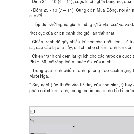
- Đêm 24 – 10 (6 – 11), cuộc khởi nghĩa bùng nổ, quâ
- Đêm 25 - 10 (7 – 11), Cung điện Mùa Đông, nơi ẩn n
sụp đổ.
- Tiếp đó, khởi nghĩa giành thắng lợi ở Mát-xcơ-va v
*Kết cục của chiến tranh thế giới lần thứ nhất:
- Chiến tranh đã gây nhiều tai họa cho nhân loại: 10 t
sá, cầu cấu bị phá hủy, chi phí cho chiến tranh lên đến 8
- Chiến tranh chỉ đem lại lợi ích cho các nước đế quốc t
Pháp, Mĩ mở rộng thêm thuộc địa của mình.
- Trong quá trình chiến tranh, phong trào cách mạng 
Mười Nga.
* Suy nghĩ (tùy thuộc vào tư duy của học sinh, ý ha
phản đối chiến tranh, mong muốn hòa bình để đất nước, 