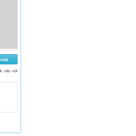
load
ck vào nút