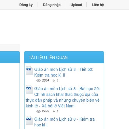
Đăng ký
Đăng nhập
Upload
Liên hệ
TÀI LIỆU LIÊN QUAN
Giáo án môn Lịch sử 8 - Tiết 52:
Kiểm tra học kì II
2684
1
Giáo án môn Lịch sử 8 - Bài học 29:
Chính sách khai thác thuộc địa của
thực dân pháp và những chuyển biến về
kinh tế - Xã hội ở Việt Nam
2473
1
Giáo án môn Lịch sử 8 - Kiểm tra
học kì I