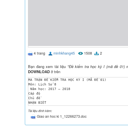
4 trang
minhkhang45
1508
2
Bạn đang xem tài liệu
"Đề kiểm tra học kỳ I (mã đề 01)
DOWNLOAD
ở trên
MA TRẬN ĐỀ KIỂM TRA HỌC KỲ I (MÃ ĐỀ 01)

Môn: Lịch Sử 8

 Năm học: 2017 – 2018

Cấp độ

Chủ đề 

NHẬN BIẾT

THÔNG HIỂU

Tài liệu đính kèm:
VẬN DỤNG

Giao an hoc ki 1_12266273.doc
TỔNG

 Thấp

 Cao
