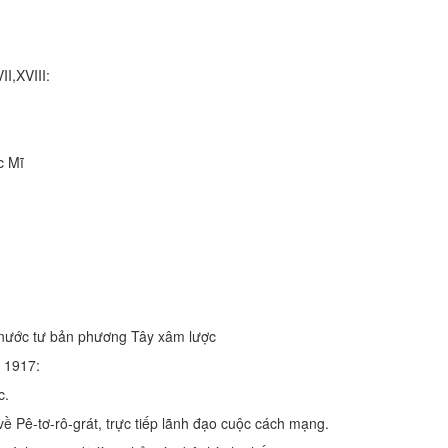
I,XVIII:
c Mĩ
 nước tư bản phương Tây xâm lược
 1917:
c.
về Pê-tơ-rô-grát, trực tiếp lãnh đạo cuộc cách mạng.