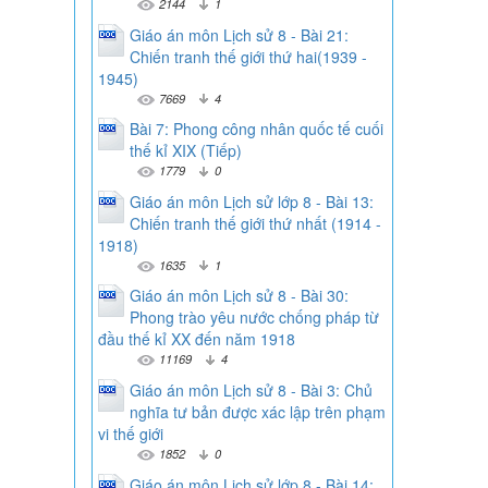
2144
1
Giáo án môn Lịch sử 8 - Bài 21:
Chiến tranh thế giới thứ hai(1939 -
1945)
7669
4
Bài 7: Phong công nhân quốc tế cuối
thế kỉ XIX (Tiếp)
1779
0
Giáo án môn Lịch sử lớp 8 - Bài 13:
Chiến tranh thế giới thứ nhất (1914 -
1918)
1635
1
Giáo án môn Lịch sử 8 - Bài 30:
Phong trào yêu nước chống pháp từ
đầu thế kỉ XX đến năm 1918
11169
4
Giáo án môn Lịch sử 8 - Bài 3: Chủ
nghĩa tư bản được xác lập trên phạm
vi thế giới
1852
0
Giáo án môn Lịch sử lớp 8 - Bài 14: