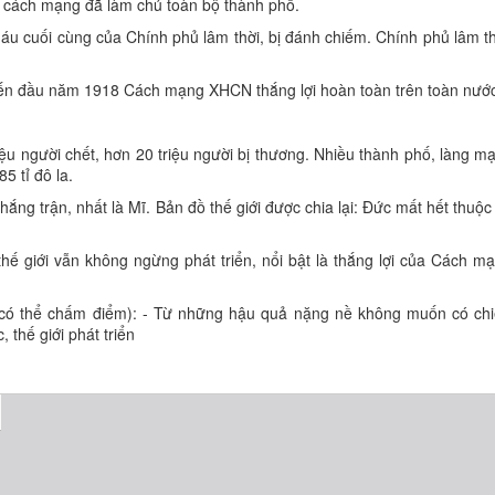
n cách mạng đã làm chủ toàn bộ thành phố.
áu cuối cùng của Chính phủ lâm thời, bị đánh chiếm. Chính phủ lâm th
à đến đầu năm 1918 Cách mạng XHCN thắng lợi hoàn toàn trên toàn nướ
riệu người chết, hơn 20 triệu người bị thương. Nhiều thành phố, làng m
5 tỉ đô la.
hắng trận, nhất là Mĩ. Bản đồ thế giới được chia lại: Đức mất hết thuộc
thế giới vẫn không ngừng phát triển, nổi bật là thắng lợi của Cách m
y có thể chấm điểm): - Từ những hậu quả nặng nề không muốn có chi
thế giới phát triển