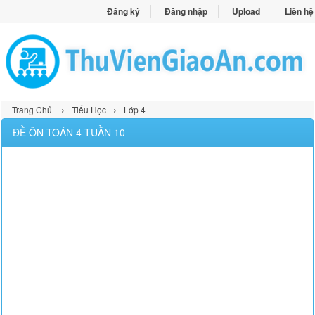
Đăng ký
Đăng nhập
Upload
Liên hệ
›
›
Trang Chủ
Tiểu Học
Lớp 4
ĐỀ ÔN TOÁN 4 TUẦN 10