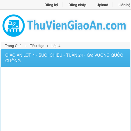
Đăng ký
Đăng nhập
Upload
Liên hệ
›
›
Trang Chủ
Tiểu Học
Lớp 4
GIÁO ÁN LỚP 4 - BUỔI CHIỀU - TUẦN 24 - GV: VƯƠNG QUỐC
CƯỜNG