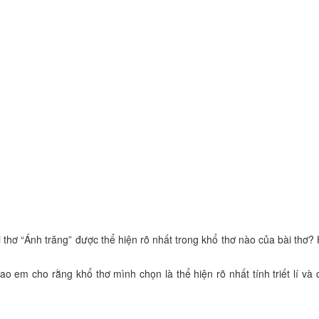
i thơ “Ánh trăng” được thể hiện rõ nhất trong khổ thơ nào của bài thơ?
sao em cho rằng khổ thơ mình chọn là thể hiện rõ nhất tính triết lí và