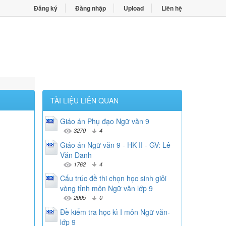
Đăng ký
Đăng nhập
Upload
Liên hệ
TÀI LIỆU LIÊN QUAN
Giáo án Phụ đạo Ngữ văn 9
3270
4
Giáo án Ngữ văn 9 - HK II - GV: Lê
Văn Danh
1762
4
Cấu trúc đề thi chọn học sinh giỏi
vòng tỉnh môn Ngữ văn lớp 9
2005
0
Đề kiểm tra học kì I môn Ngữ văn-
lớp 9