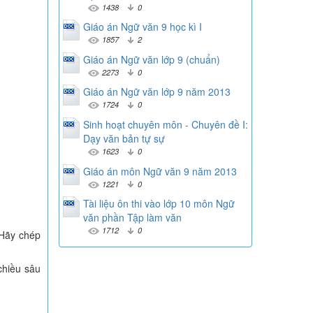
1438
0
Giáo án Ngữ văn 9 học kì I
1857
2
Giáo án Ngữ văn lớp 9 (chuẩn)
2273
0
Giáo án Ngữ văn lớp 9 năm 2013
1724
0
Sinh hoạt chuyên môn - Chuyên đề I:
Dạy văn bản tự sự
1623
0
Giáo án môn Ngữ văn 9 năm 2013
1221
0
Tài liệu ôn thi vào lớp 10 môn Ngữ
văn phần Tập làm văn
1712
0
 Hãy chép
 chiều sâu