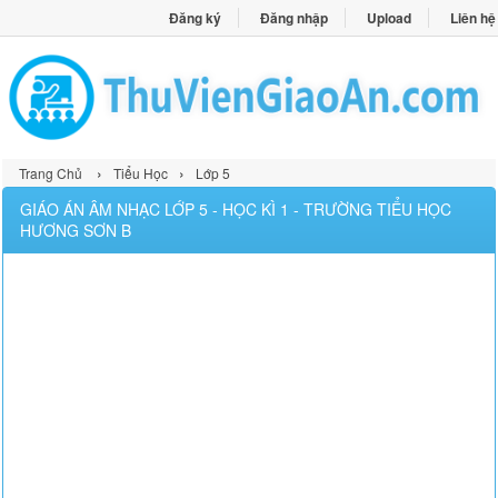
Đăng ký
Đăng nhập
Upload
Liên hệ
›
›
Trang Chủ
Tiểu Học
Lớp 5
GIÁO ÁN ÂM NHẠC LỚP 5 - HỌC KÌ 1 - TRƯỜNG TIỂU HỌC
HƯƠNG SƠN B