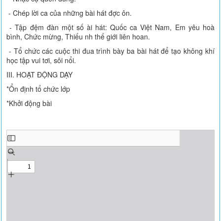
- Chép lời ca của những bài hát đ­ợc ôn.
- Tập đệm đàn một số ài hát: Quốc ca Việt Nam, Em yêu hoà
bình, Chức mừng, Thiếu nh­ thế giới liên hoan.
- Tổ chức các cuộc thi đua trình bày ba bài hát để tạo không khí
học tập vui t­ơi, sôi nổi.
III. HOẠT ĐỘNG DẠY
*Ổn định tổ chức lớp
*Khởi động bài