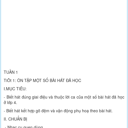
TUẦN 1
TiÕt 1: ÔN TẬP MỘT SỐ BÀI HÁT ĐÃ HỌC
I.MỤC TIÊU:
- Biết hát đúng giai điệu và thuộc lời ca của một số bài hát đã học
ở lớp 4.
- Biết hát kết hợp gõ đệm và vận động phụ hoạ theo bài hát.
II. CHUẨN BỊ
- Nhạc cụ quen dùng.