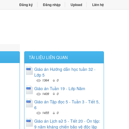
Đăng ký
Đăng nhập
Upload
Liên hệ
TÀI LIỆU LIÊN QUAN
Giáo án Hướng dẫn học tuần 32 -
Lớp 5
1364
0
Giáo án Tuần 19 - Lớp Năm
1409
0
Giáo án Tập đọc 5 - Tuần 3 - Tiết 5,
6
1455
0
Giáo án Lịch sử 5 - Tiết 20 - Ôn tập:
9 năm kháng chiến bảo vệ độc lập