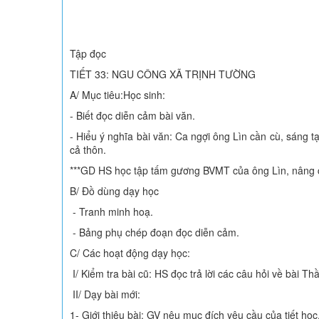
Tập đọc
TIẾT 33: NGU CÔNG XÃ TRỊNH TƯỜNG
A/ Mục tiêu:Học sinh:
- Biết đọc diễn cảm bài văn.
- Hiểu ý nghĩa bài văn: Ca ngợi ông Lìn cần cù, sáng 
cả thôn.
***GD HS học tập tấm gương BVMT của ông Lìn, nâng 
B/ Đồ dùng dạy học
- Tranh minh hoạ.
- Bảng phụ chép đoạn đọc diễn cảm.
C/ Các hoạt động dạy học:
I/ Kiểm tra bài cũ: HS đọc trả lời các câu hỏi về bài Th
II/ Dạy bài mới:
1- Giới thiệu bài: GV nêu mục đích yêu cầu của tiết học