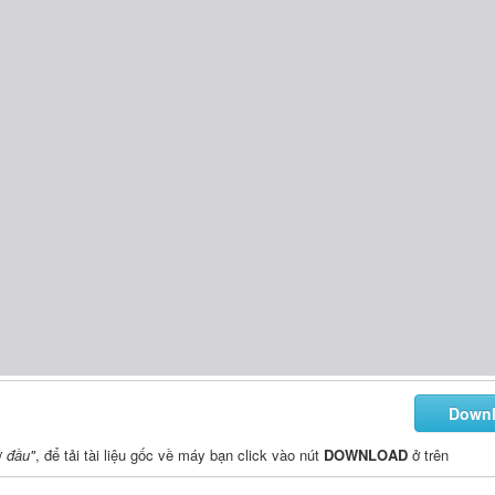
Down
ở đầu"
, để tải tài liệu gốc về máy bạn click vào nút
DOWNLOAD
ở trên