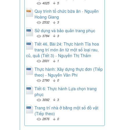
4025
5
Quy trình tổ chức bữa ăn - Nguyễn
Hoàng Giang
2532
3
Sử dụng và bảo quản trang phục
3784
3
Tiết 46, Bài 24: Thực hành Tỉa hoa
trang trí món ăn từ một số loại rau,
củ, quả (Tiết 3) - Nguyễn Thị Thấm
2001
1
Thực hành: Xây dựng thực đơn (Tiếp
theo) - Nguyễn Văn Phi
2780
0
Tiết 6: Thực hành Lựa chọn trang
phục
3092
3
Trang trí nhà ở bằng một số đồ vật
(Tiếp theo)
2876
0