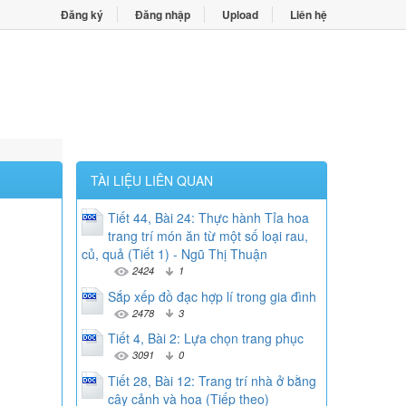
Đăng ký
Đăng nhập
Upload
Liên hệ
TÀI LIỆU LIÊN QUAN
Tiết 44, Bài 24: Thực hành Tỉa hoa
trang trí món ăn từ một số loại rau,
củ, quả (Tiết 1) - Ngũ Thị Thuận
2424
1
Sắp xếp đồ đạc hợp lí trong gia đình
2478
3
Tiết 4, Bài 2: Lựa chọn trang phục
3091
0
Tiết 28, Bài 12: Trang trí nhà ở bằng
cây cảnh và hoa (Tiếp theo)