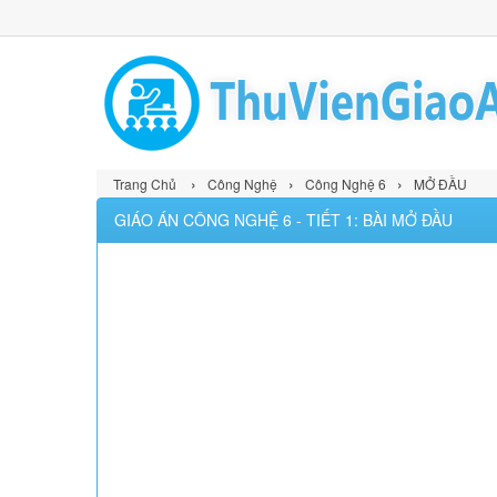
›
›
›
Trang Chủ
Công Nghệ
Công Nghệ 6
MỞ ĐẦU
GIÁO ÁN CÔNG NGHỆ 6 - TIẾT 1: BÀI MỞ ĐẦU