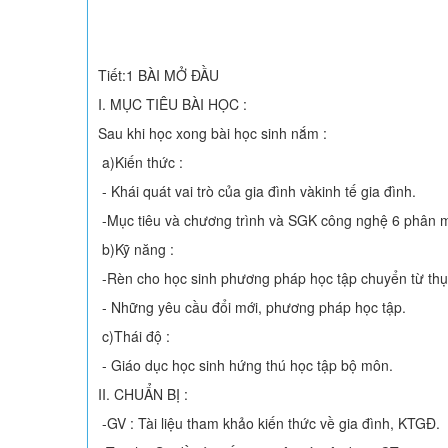
Tiết:1 BÀI MỞ ĐẦU
I. MỤC TIÊU BÀI HỌC :
Sau khi học xong bài học sinh nắm :
a)Kiến thức :
- Khái quát vai trò của gia đình vàkinh tế gia đình.
-Mục tiêu và chương trình và SGK công nghệ 6 phân mô
b)Kỹ năng :
-Rèn cho học sinh phương pháp học tập chuyển từ thụ
- Những yêu cầu đổi mới, phương pháp học tập.
c)Thái độ :
- Giáo dục học sinh hứng thú học tập bộ môn.
II. CHUẨN BỊ :
-GV : Tài liệu tham khảo kiến thức về gia đình, KTGĐ.