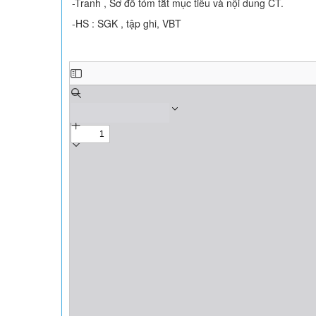
-Tranh , Sơ đồ tóm tắt mục tiêu và nội dung CT.
-HS : SGK , tập ghi, VBT