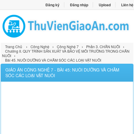
Đăng ký
Đăng nhập
Upload
Liên hệ
›
›
›
›
Trang Chủ
Công Nghệ
Công Nghệ 7
Phần 3. CHĂN NUÔI
Chương II. QUY TRÌNH SẢN XUẤT VÀ BẢO VỆ MÔI TRƯỜNG TRONG CHĂN
›
NUÔI
Bài 45. NUÔI DƯỠNG VÀ CHĂM SÓC CÁC LOẠI VẬT NUÔI
GIÁO ÁN CÔNG NGHỆ 7 - BÀI 45: NUÔI DƯỠNG VÀ CHĂM
SÓC CÁC LOẠI VẬT NUÔI