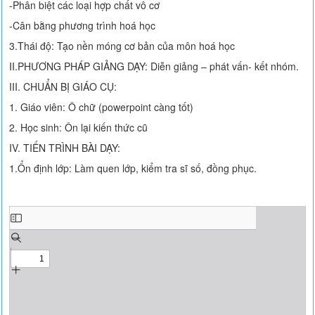
-Phân biệt các loại hợp chất vô cơ
-Cân bằng phương trình hoá học
3.Thái độ: Tạo nền móng cơ bản của môn hoá học
II.PHƯƠNG PHÁP GIẢNG DẠY: Diễn giảng – phát vấn- kết nhóm.
III. CHUẨN BỊ GIÁO CỤ:
1. Giáo viên: Ô chữ (powerpoint càng tốt)
2. Học sinh: Ôn lại kiến thức cũ
IV. TIẾN TRÌNH BÀI DẠY:
1.Ổn định lớp: Làm quen lớp, kiểm tra sĩ số, đồng phục.