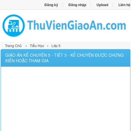
Đăng ký
Đăng nhập
Upload
Liên hệ
›
›
Trang Chủ
Tiểu Học
Lớp 5
GIÁO ÁN KỂ CHUYỆN 5 - TIẾT 3 - KỂ CHUYỆN ĐƯỢC CHỨNG
KIẾN HOẶC THAM GIA