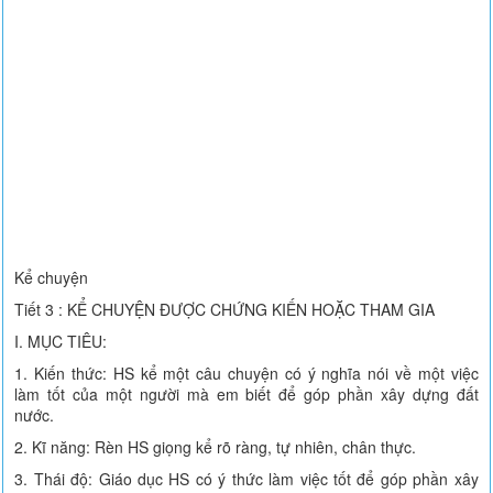
Kể chuyện
Tiết 3 : KỂ CHUYỆN ĐƯỢC CHỨNG KIẾN HOẶC THAM GIA
I. MỤC TIÊU:
1. Kiến thức: HS kể một câu chuyện có ý nghĩa nói về một việc
làm tốt của một người mà em biết để góp phần xây dựng đất
nước.
2. Kĩ năng: Rèn HS giọng kể rõ ràng, tự nhiên, chân thực.
3. Thái độ: Giáo dục HS có ý thức làm việc tốt để góp phần xây