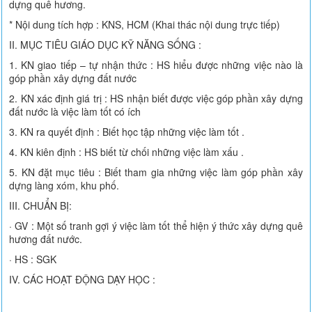
dựng quê hương.
* Nội dung tích hợp : KNS, HCM (Khai thác nội dung trực tiếp)
II. MỤC TIÊU GIÁO DỤC KỸ NĂNG SỐNG :
1. KN giao tiếp – tự nhận thức : HS hiểu được những việc nào là
góp phần xây dựng đất nước
2. KN xác định giá trị : HS nhận biết được việc góp phần xây dựng
đất nước là việc làm tốt có ích
3. KN ra quyết định : Biết học tập những việc làm tốt .
4. KN kiên định : HS biết từ chối những việc làm xấu .
5. KN đặt mục tiêu : Biết tham gia những việc làm góp phần xây
dựng làng xóm, khu phố.
III. CHUẨN BỊ:
· GV : Một số tranh gợi ý việc làm tốt thể hiện ý thức xây dựng quê
hương đất nước.
· HS : SGK
IV. CÁC HOẠT ĐỘNG DẠY HỌC :