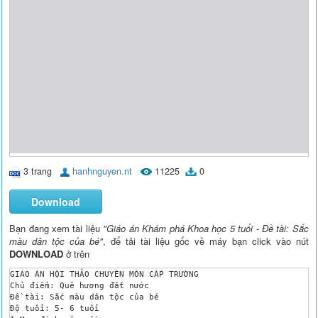
3 trang
hanhnguyen.nt
11225
0
Download
Bạn đang xem tài liệu
"Giáo án Khám phá Khoa học 5 tuổi - Đề tài: Sắc
màu dân tộc của bé"
, để tải tài liệu gốc về máy bạn click vào nút
DOWNLOAD
ở trên
GIÁO ÁN HỘI THẢO CHUYÊN MÔN CẤP TRƯỜNG

Chủ điểm: Quê hương đất nước

Đề tài: Sắc màu dân tộc của bé

Độ tuổi: 5- 6 tuổi
