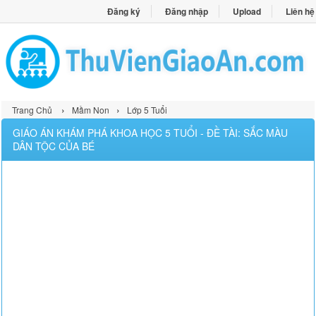
Đăng ký
Đăng nhập
Upload
Liên hệ
›
›
Trang Chủ
Mầm Non
Lớp 5 Tuổi
GIÁO ÁN KHÁM PHÁ KHOA HỌC 5 TUỔI - ĐỀ TÀI: SẮC MÀU
DÂN TỘC CỦA BÉ