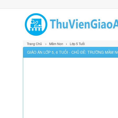
›
›
Trang Chủ
Mầm Non
Lớp 5 Tuổi
GIÁO ÁN LỚP 5, 6 TUỔI - CHỦ ĐỀ: TRƯỜNG MẦM N