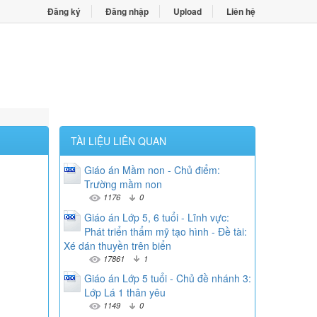
Đăng ký
Đăng nhập
Upload
Liên hệ
TÀI LIỆU LIÊN QUAN
Giáo án Mầm non - Chủ điểm:
Trường mầm non
1176
0
Giáo án Lớp 5, 6 tuổi - Lĩnh vực:
Phát triển thẩm mỹ tạo hình - Đề tài:
Xé dán thuyền trên biển
17861
1
Giáo án Lớp 5 tuổi - Chủ đề nhánh 3:
Lớp Lá 1 thân yêu
1149
0