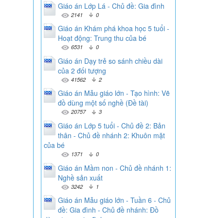
Giáo án Lớp Lá - Chủ đề: Gia đình
2141
0
Giáo án Khám phá khoa học 5 tuổi -
Hoạt động: Trung thu của bé
6531
0
Giáo án Dạy trẻ so sánh chiều dài
của 2 đối tượng
41562
2
Giáo án Mẫu giáo lớn - Tạo hình: Vẽ
đồ dùng một số nghề (Đề tài)
20757
3
Giáo án Lớp 5 tuổi - Chủ đề 2: Bản
thân - Chủ đề nhánh 2: Khuôn mặt
của bé
1371
0
Giáo án Mầm non - Chủ đề nhánh 1:
Nghề sản xuất
3242
1
Giáo án Mẫu giáo lớn - Tuần 6 - Chủ
đề: Gia đình - Chủ đề nhánh: Đồ