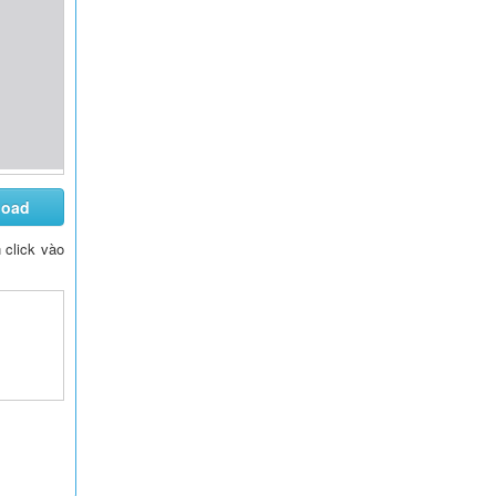
load
n click vào