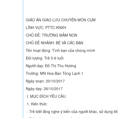
GIÁO ÁN GIAO LƯU CHUYÊN MÔN CỤM
LĨNH VỰC: PTTC-KNXH
CHỦ ĐỀ: TRƯỜNG MẦM NON
CHỦ ĐỀ NHÁNH: BÉ VÀ CÁC BẠN
Tên hoạt động: Tình bạn của chúng mình
Đối tượng: Trẻ 5-6 tuổi
Người dạy: Đỗ Thị Thu Hương
Trường: MN Hoa Ban Tông Lạnh 1
Ngày soạn: 20/10/2017
Ngày dạy: 26/10/2017
I. MỤC ĐÍCH YÊU CẦU
1. Kiến thức
- Trẻ biết lắng nghe ý kiến của người khác, sử dụng lời n