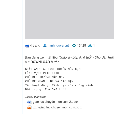
4 trang
hanhnguyen.nt
13425
1
Bạn đang xem tài liệu
"Giáo án Lớp 5, 6 tuổi - Chủ đề: Tr
nút
DOWNLOAD
ở trên
GIÁO ÁN GIAO LƯU CHUYÊN MÔN CỤM

LĨNH VỰC: PTTC-KNXH

CHỦ ĐỀ: TRƯỜNG MẦM NON

CHỦ ĐỀ NHÁNH: BÉ VÀ CÁC BẠN

Tên hoạt động: Tình bạn của chúng mình

Đối tượng: Trẻ 5-6 tuổi

Người dạy: Đỗ Thị Thu Hương

Tài liệu đính kèm:
Trường: MN Hoa Ban Tông Lạnh 1

giao luu chuyên môn cum 2.docx
Ngày soạn: 20/10/2017

Ngày dạy: 26/10/2017

tcxh-giao luu chuyen mon cum.pptx
	I. MỤC ĐÍCH YÊU CẦU

	1. Kiến thức
