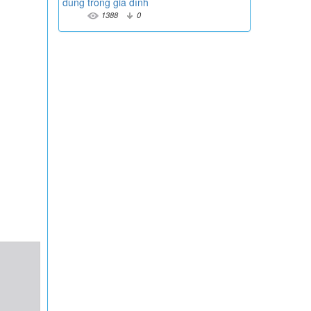
dùng trong gia đình
1388
0