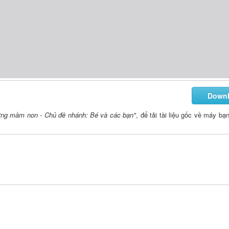
Down
ường mầm non - Chủ đề nhánh: Bé và các bạn"
, để tải tài liệu gốc về máy bạ