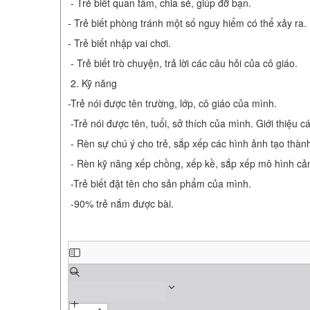
- Trẻ biết quan tâm, chia sẻ, giúp đỡ bạn.
- Trẻ biết phòng tránh một số nguy hiểm có thể xảy ra.
- Trẻ biết nhập vai chơi.
- Trẻ biết trò chuyện, trả lời các câu hỏi của cô giáo.
2. Kỹ năng
-Trẻ nói được tên trường, lớp, cô giáo của mình.
-Trẻ nói được tên, tuổi, sở thích của mình. Giới thiệu c
- Rèn sự chú ý cho trẻ, sắp xếp các hình ảnh tạo thành
- Rèn kỹ năng xếp chồng, xếp kề, sắp xếp mô hình cản
-Trẻ biết đặt tên cho sản phẩm của mình.
-90% trẻ nắm được bài.