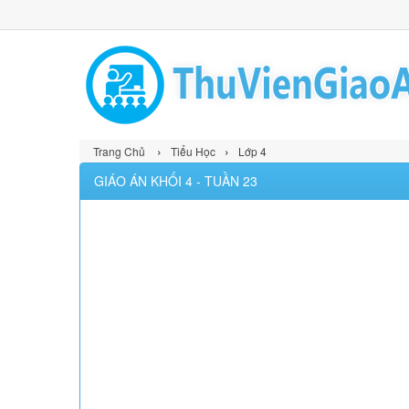
›
›
Trang Chủ
Tiểu Học
Lớp 4
GIÁO ÁN KHỐI 4 - TUẦN 23