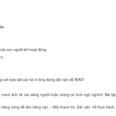
ẢN
 của con người khi hoạt động.
n).
g vứt bừa bãi các túi ni lông đựng đất nặn để BVMT.
ầm tranh ảnh về các dáng người hoặc tượng có hình ngộ nghĩnh. Bài tậ
c bảng cứng để làm bảng nặn. - Một thanh tre. Đất nặn. Vở thực hành,