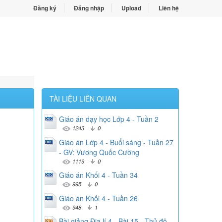
Đăng ký
Đăng nhập
Upload
Liên hệ
TÀI LIỆU LIÊN QUAN
Giáo án dạy học Lớp 4 - Tuần 2
1243
0
Giáo án Lớp 4 - Buổi sáng - Tuần 27
- GV: Vương Quốc Cường
1119
0
Giáo án Khối 4 - Tuần 34
995
0
Giáo án Khối 4 - Tuần 26
948
1
Bài giảng Địa lí 4 - Bài 15 - Thủ đô