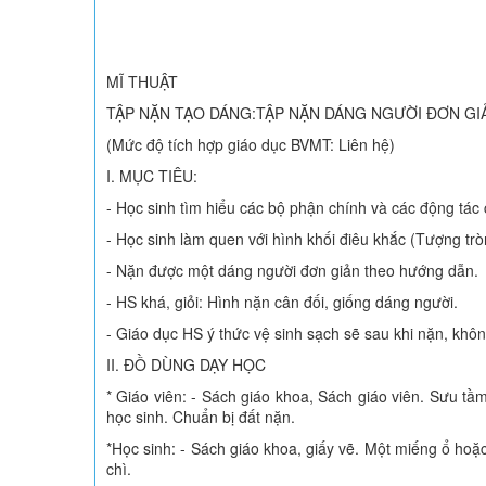
MĨ THUẬT
TẬP NẶN TẠO DÁNG:TẬP NẶN DÁNG NGƯỜI ĐƠN GI
(Mức độ tích hợp giáo dục BVMT: Liên hệ)
I. MỤC TIÊU:
- Học sinh tìm hiểu các bộ phận chính và các động tác
- Học sinh làm quen với hình khối điêu khắc (Tượng trò
- Nặn được một dáng người đơn giản theo hướng dẫn.
- HS khá, giỏi: Hình nặn cân đối, giống dáng người.
- Giáo dục HS ý thức vệ sinh sạch sẽ sau khi nặn, khôn
II. ĐỒ DÙNG DẠY HỌC
* Giáo viên: - Sách giáo khoa, Sách giáo viên. Sưu t
học sinh. Chuẩn bị đất nặn.
*Học sinh: - Sách giáo khoa, giấy vẽ. Một miếng ổ hoặ
chì.