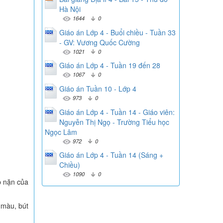
Hà Nội
1644
0
Giáo án Lớp 4 - Buổi chiều - Tuần 33
- GV: Vương Quốc Cường
1021
0
Giáo án Lớp 4 - Tuần 19 đến 28
1067
0
Giáo án Tuần 10 - Lớp 4
973
0
Giáo án Lớp 4 - Tuần 14 - Giáo viên:
Nguyễn Thị Ngọ - Trường Tiểu học
Ngọc Lâm
972
0
Giáo án Lớp 4 - Tuần 14 (Sáng +
Chiều)
1090
0
p nặn của
 màu, bút