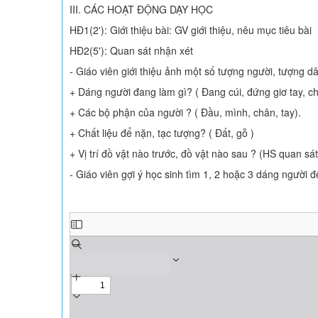
III. CÁC HOẠT ĐỘNG DẠY HỌC
HĐ1(2'): Giới thiệu bài: GV giới thiệu, nêu mục tiêu bài
HĐ2(5'): Quan sát nhận xét
- Giáo viên giới thiệu ảnh một số tượng người, tượng d
+ Dáng người đang làm gì? ( Đang cúi, đứng giơ tay, ch
+ Các bộ phận của người ? ( Đầu, mình, chân, tay).
+ Chất liệu để nặn, tạc tượng? ( Đất, gỗ )
+ Vị trí đồ vật nào trước, đồ vật nào sau ? (HS quan sá
- Giáo viên gợi ý học sinh tìm 1, 2 hoặc 3 dáng người 