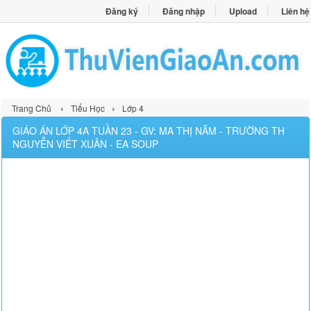
Đăng ký
Đăng nhập
Upload
Liên hệ
›
›
Trang Chủ
Tiểu Học
Lớp 4
GIÁO ÁN LỚP 4A TUẦN 23 - GV: MA THỊ NĂM - TRƯỜNG TH
NGUYỄN VIẾT XUÂN - EA SOUP