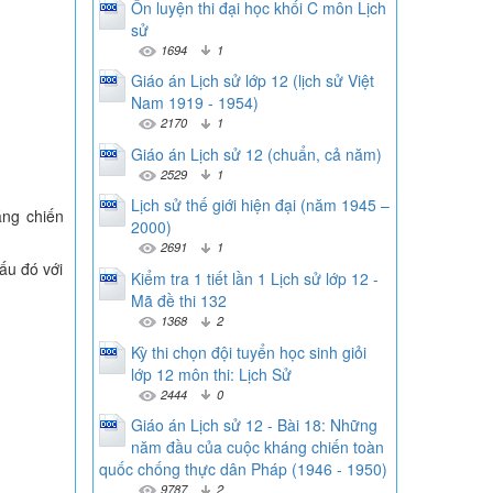
Ôn luyện thi đại học khối C môn Lịch
sử
1694
1
Giáo án Lịch sử lớp 12 (lịch sử Việt
Nam 1919 - 1954)
2170
1
Giáo án Lịch sử 12 (chuẩn, cả năm)
2529
1
Lịch sử thế giới hiện đại (năm 1945 –
áng chiến
2000)
2691
1
ấu đó với
Kiểm tra 1 tiết lần 1 Lịch sử lớp 12 -
Mã đề thi 132
1368
2
Kỳ thi chọn đội tuyển học sinh giỏi
lớp 12 môn thi: Lịch Sử
2444
0
Giáo án Lịch sử 12 - Bài 18: Những
năm đầu của cuộc kháng chiến toàn
quốc chống thực dân Pháp (1946 - 1950)
9787
2