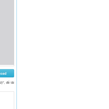
load
0)"
, để tải