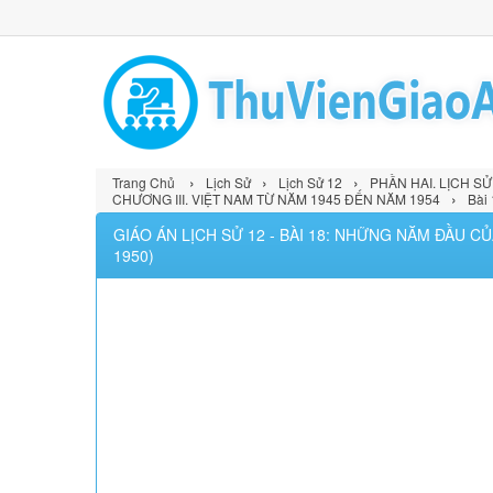
›
›
›
Trang Chủ
Lịch Sử
Lịch Sử 12
PHẦN HAI. LỊCH S
›
CHƯƠNG III. VIỆT NAM TỪ NĂM 1945 ĐẾN NĂM 1954
Bài
GIÁO ÁN LỊCH SỬ 12 - BÀI 18: NHỮNG NĂM ĐẦU 
1950)