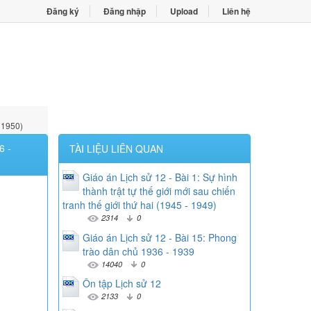
Đăng ký
Đăng nhập
Upload
Liên hệ
 1950)
 -
TÀI LIỆU LIÊN QUAN
Giáo án Lịch sử 12 - Bài 1: Sự hình
thành trật tự thế giới mới sau chiến
tranh thế giới thứ hai (1945 - 1949)
2314
0
Giáo án Lịch sử 12 - Bài 15: Phong
trào dân chủ 1936 - 1939
14040
0
Ôn tập Lịch sử 12
2133
0