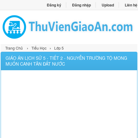
Đăng ký
Đăng nhập
Upload
Liên hệ
›
›
Trang Chủ
Tiểu Học
Lớp 5
GIÁO ÁN LỊCH SỬ 5 - TIẾT 2 - NGUYỄN TRƯỜNG TỘ MONG
MUỐN CANH TÂN ĐẤT NƯỚC