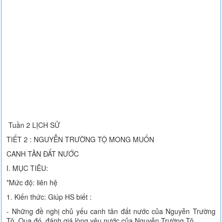
Tuần 2 LỊCH SỬ
TIẾT 2 : NGUYỄN TRƯỜNG TỘ MONG MUỐN
CANH TÂN ĐẤT NƯỚC
I. MỤC TIÊU:
*Mức độ: liên hệ
1. Kiến thức: Giúp HS biết :
- Những đề nghị chủ yếu canh tân đất nước của Nguyễn Trường
Tộ. Qua đó, đánh giá lòng yêu nước của Nguyễn Trường Tộ.