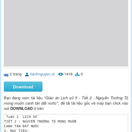
2 trang
hanhnguyen.nt
1416
0
Download
Bạn đang xem tài liệu
"Giáo án Lịch sử 5 - Tiết 2 - Nguyễn Trường Tộ
mong muốn canh tân đất nước"
, để tải tài liệu gốc về máy bạn click vào
nút
DOWNLOAD
ở trên
 Tuần 2	 LỊCH SỬ

TIẾT 2 : NGUYỄN TRƯỜNG TỘ MONG MUỐN 

CANH TÂN ĐẤT NƯỚC

I. MỤC TIÊU:
